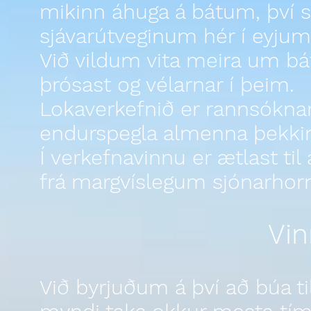
mikinn áhuga á bátum, því 
sjávarútveginum hér í eyjum
Við vildum vita meira um bá
þrósast og vélarnar í þeim.
Lokaverkefnið er rannsóknar
endurspegla almenna þekkin
Í verkefnavinnu er ætlast ti
frá margvíslegum sjónarho
Vin
Við byrjuðum á því að búa t