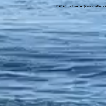
©2020 by Hver er þróun vélbáta í