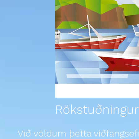
Rökstuðningur f
Við völdum þetta viðfangse