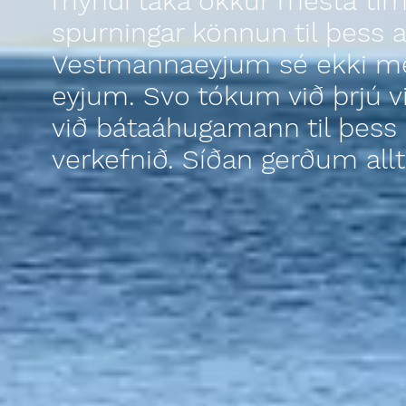
myndi taka okkur mesta tím
spurningar könnun til þess 
Vestmannaeyjum sé ekki me
eyjum. Svo tókum við þrjú vi
við bátaáhugamann til þess 
verkefnið. Síðan gerðum all