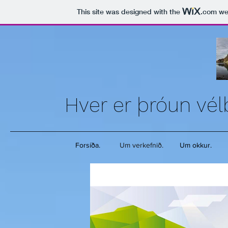
This site was designed with the
.com
web
Hver er þróun vé
Forsíða.
Um verkefnið.
Um okkur.